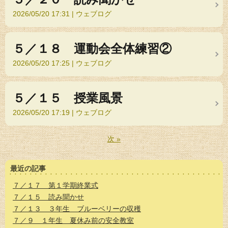
2026/05/20 17:31
ウェブログ
５／１８ 運動会全体練習②
2026/05/20 17:25
ウェブログ
５／１５ 授業風景
2026/05/20 17:19
ウェブログ
次
»
最近の記事
７／１７ 第１学期終業式
７／１５ 読み聞かせ
７／１３ ３年生 ブルーベリーの収穫
７／９ １年生 夏休み前の安全教室