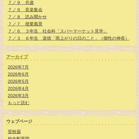
７／９ 共遊
７／９ 音楽集会
７／８ 読み聞かせ
７／７ 授業風景
７／６ ３年生 社会科「スパーマーケット見学」
７／３ ６年生 道徳「雨上がりの日のこと」（個性の伸長）
アーカイブ
2026年7月
2026年6月
2026年5月
2026年4月
2026年3月
もっと読む
ウェブページ
登校届
校舎配置図