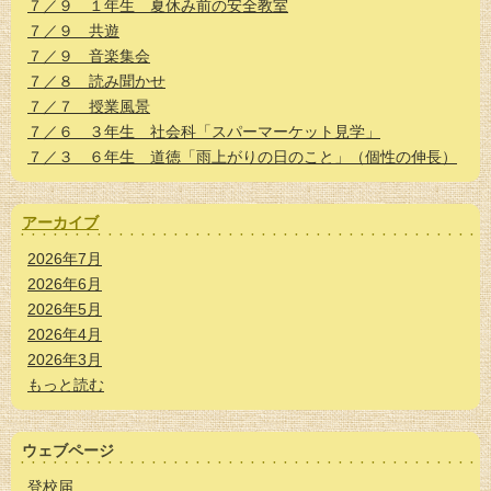
７／９ １年生 夏休み前の安全教室
７／９ 共遊
７／９ 音楽集会
７／８ 読み聞かせ
７／７ 授業風景
７／６ ３年生 社会科「スパーマーケット見学」
７／３ ６年生 道徳「雨上がりの日のこと」（個性の伸長）
アーカイブ
2026年7月
2026年6月
2026年5月
2026年4月
2026年3月
もっと読む
ウェブページ
登校届