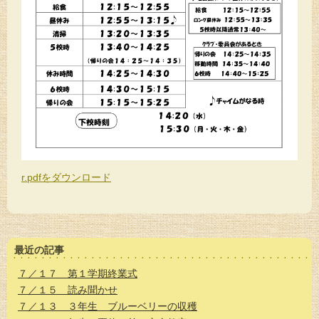
r.pdfをダウンロード
最近の記事
７／１７ 第１学期終業式
７／１５ 読み聞かせ
７／１３ ３年生 ブルーベリーの収穫