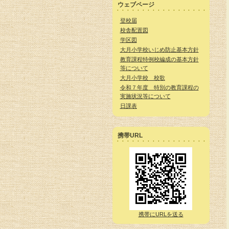
ウェブページ
登校届
校舎配置図
学区図
大月小学校いじめ防止基本方針
教育課程特例校編成の基本方針
等について
大月小学校 校歌
令和７年度 特別の教育課程の
実施状況等について
日課表
携帯URL
携帯にURLを送る