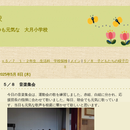
校
つも元気な 大月小学校
« ５／７ １・２年生 生活科 学校探検
|
メイン
|
５／８ 子どもたちの様子①
»
2025年5月 8日 (木)
５／８ 音楽集会
今日の音楽集会は、運動会の歌を練習しました。赤組、白組に分かれ、応
援団長の指揮に合わせて歌いました。毎日、朝会でも元気に歌っていま
す。当日も元気な歌声を校庭に響かせて欲しいと思います。