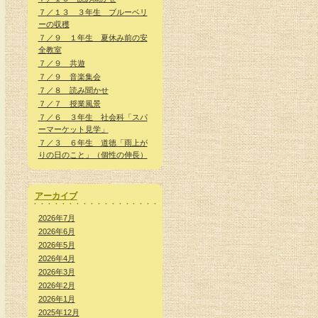
７／１３ ３年生 ブルーベリ
ーの収穫
７／９ １年生 夏休み前の安
全教室
７／９ 共遊
７／９ 音楽集会
７／８ 読み聞かせ
７／７ 授業風景
７／６ ３年生 社会科「スパ
ーマーケット見学」
７／３ ６年生 道徳「雨上が
りの日のこと」（個性の伸長）
アーカイブ
2026年7月
2026年6月
2026年5月
2026年4月
2026年3月
2026年2月
2026年1月
2025年12月