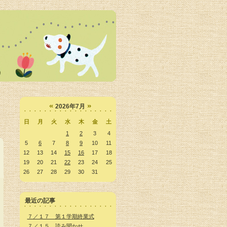
«
»
2026年7月
日
月
火
水
木
金
土
1
2
3
4
5
6
7
8
9
10
11
12
13
14
15
16
17
18
19
20
21
22
23
24
25
26
27
28
29
30
31
最近の記事
７／１７ 第１学期終業式
７／１５ 読み聞かせ