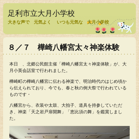
足利市立大月小学校
大きな声で 元気よく いつも元気な 大月小学校
８／７ 樺崎八幡宮太々神楽体験
本日 、北郷公民館主催「樺崎八幡宮太々神楽体験」が、大
月小英会話室で行われました。
樺崎町の樺崎八幡宮に伝わる神楽で、明治時代のはじめ頃か
ら伝えられており、今でも、春と秋の例大祭で行われている
ものです・
八幡宮から、衣装や太鼓、大拍子、道具を持参していただ
き、神楽「天之岩戸扉開舞」「恵比須の舞」を鑑賞しまし
た。