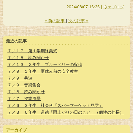
2024/08/07 16:26
ウェブログ
«
前の記事
次の記事
»
最近の記事
７／１７ 第１学期終業式
７／１５ 読み聞かせ
７／１３ ３年生 ブルーベリーの収穫
７／９ １年生 夏休み前の安全教室
７／９ 共遊
７／９ 音楽集会
７／８ 読み聞かせ
７／７ 授業風景
７／６ ３年生 社会科「スパーマーケット見学」
７／３ ６年生 道徳「雨上がりの日のこと」（個性の伸長）
アーカイブ